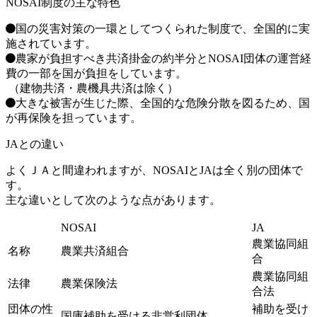
NOSAI制度の主な特色
国の災害対策の一環としてつくられた制度で、全国的に実
施されています。
農家が負担すべき共済掛金の約半分とNOSAI団体の運営経
費の一部を国が負担をしています。
（建物共済・農機具共済は除く）
大きな被害が生じた際、全国的な危険分散を図るため、国
が再保険を担っています。
JAとの違い
よくＪＡと間違われますが、NOSAIとJAは全く別の団体で
す。
主な違いとして次のような点があります。
NOSAI
JA
農業
協同
組
名称
農業
共済
組合
合
農業協同組
法律
農業保険法
合法
団体の性
補助を受け
国庫補助を受ける非営利団体