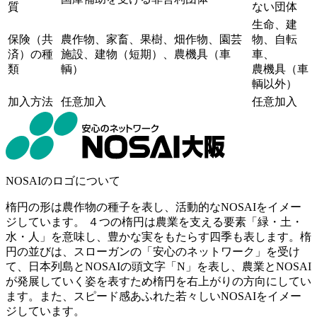
質
ない団体
生命、建
保険（共
農作物、家畜、果樹、畑作物、園芸
物、自転
済）の種
施設、建物
（短期）
、農機具
（車
車、
類
輌）
農機具
（車
輌以外）
加入方法
任意加入
任意加入
NOSAIのロゴについて
楕円の形は農作物の種子を表し、活動的なNOSAIをイメー
ジしています。 ４つの楕円は農業を支える要素「緑・土・
水・人」を意味し、豊かな実をもたらす四季も表します。楕
円の並びは、スローガンの「安心のネットワーク」を受け
て、日本列島とNOSAIの頭文字「N」を表し、農業とNOSAI
が発展していく姿を表すため楕円を右上がりの方向にしてい
ます。また、スピード感あふれた若々しいNOSAIをイメー
ジしています。